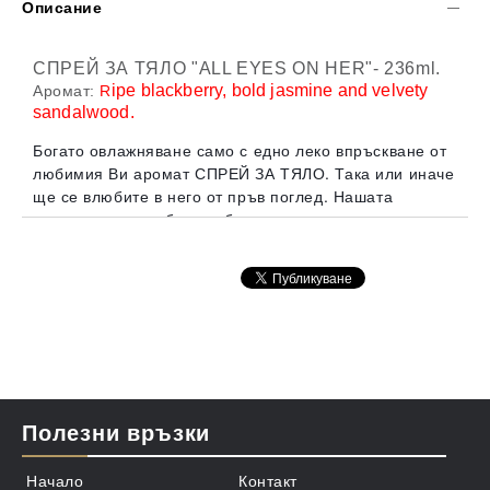
Описание
СПРЕЙ ЗА ТЯЛО "ALL EYES ON HER"
- 236ml.
ipe blackberry, bold jasmine and velvety
Аромат:
R
sandalwood.
Богато овлажняване само с едно леко впръскване от
любимия Ви аромат СПРЕЙ ЗА ТЯЛО. Така или иначе
ще се влюбите в него от пръв поглед. Нашата
внимателно изработена бутилка със здрава
помпичка-пулвелизатор е, за да запази основната
съставка алое и да осигури на кожата Ви дълбоко
подхранване с най-лекия и освежаващ аромат.
Внос и производство: САЩ
Полезни връзки
Начало
Контакт