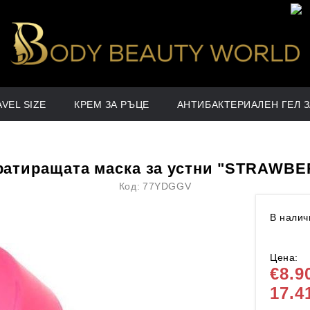
Вле
 да:
VEL SIZE
КРЕМ ЗА РЪЦЕ
АНТИБАКТЕРИАЛЕН ГЕЛ З
ратиращата маска за устни "STRAWBE
Код:
77YDGGV
В налич
Цена:
€8.9
17.4