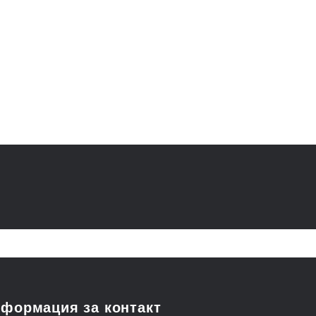
идава ефект на по-пълни устни
зстановява сухите и напукани устни
ави устните нежни и меки
 на употреба:
йте върху чисти и сухи устни.
формация за контакт