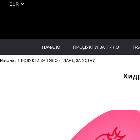
EUR
Създайте нов потребител
Регистрирайте се в нашия магазин и ще можете
Пазарувате по-бързо
Запазите много адреси за доставка
Вижте вашите поръчки
Проследите новите поръчки
НАЧАЛО
ПРОДУКТИ ЗА ТЯЛО
TRA
Запазете продукти в Любими
Начало
ПРОДУКТИ ЗА ТЯЛО
ГЛАНЦ ЗА УСТНИ
Регистрация
Хид