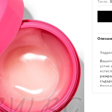
Тегло:
0
Описан
Хидрат
В
ашит
устни
естест
разкр
съдърж
благод
k
окосо
Арома
* инт