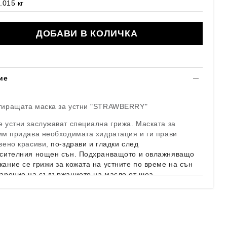
.015
кг
ие
иращата маска за устни
"STRAWBERRY"
е устни заслужават специална грижа. Маската за
им придава необходимата хидратация и ги прави
вено красиви,
по-здрави и гладки след
асителния нощен сън.
Подхранващото и овлажняващо
ание се грижи за кожата на устните по време на сън
арение на съдържанието на масло от шеа,
во масло
и витамин E.
т:
Sweet Vanilla & Strawberry
ензивно хидратира и подхранва