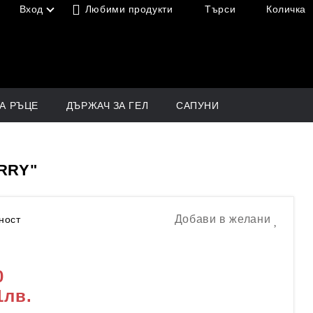
Вход
Любими продукти
Търси
Количка
зте с Вашия акаунт
А РЪЦЕ
ДЪРЖАЧ ЗА ГЕЛ
САПУНИ
RRY"
Добави в желани
ност
0
1лв.