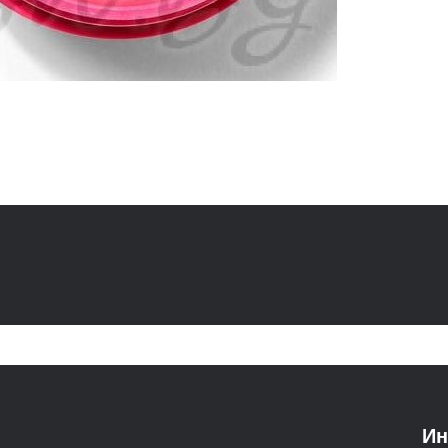
* пр
* въ
* пр
Начин
Нанася
Ин