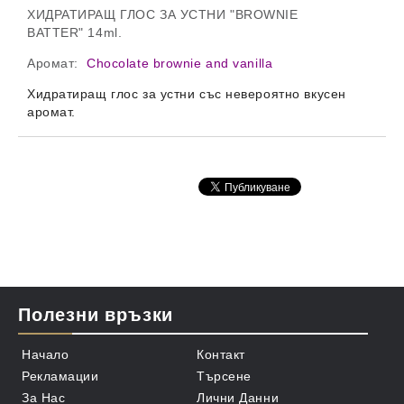
ХИДРАТИРАЩ ГЛОС ЗА УСТНИ "BROWNIE
BATTER"
14ml.
Аромат:
Chocolate brownie and vanilla
Хидратиращ глос за устни със невероятно вкусен
аромат.
Полезни връзки
Начало
Контакт
Рекламации
Търсене
За Нас
Лични Данни