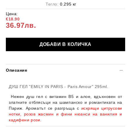
Тегло:
0.295
кг
Цена:
€18.90
36.97лв.
Описание
ДУШ ГЕЛ "EMILY IN PARIS - Paris Amour"
295ml.
Нежен душ гел с витамин B5 и алое, вдъхновен от
златните отблясъци на шампанско и романтиката на
Париж.
Ароматът се разгръща с
искрящи цитрусови
нотки, розов жасмин и фини нюанси на ванилия и
кадифени рози.
Създаден да превърне всеки момент в празник –