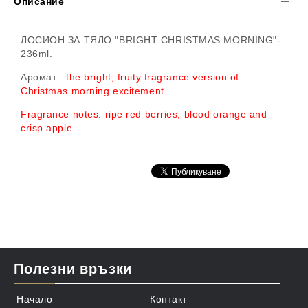
Описание
ЛОСИОН ЗА ТЯЛО "BRIGHT CHRISTMAS MORNING"
-
236ml.
Аромат:
the bright, fruity fragrance version of
Christmas morning excitement.
Fragrance notes: ripe red berries, blood orange and
crisp apple.
Лосион за тяло номер 1 в САЩ!
Обогатен с масло от Шеа и ексклузивния комплекс за
целодневна хидратация. Този лосион съдържа
повече неща от това,което кожата Ви обича,
оставяйки усещане за брилятно мека, гладка и
подхранена кожа.
Съдържа богати на хранителни вещества съставки
като Витамин Е и защитния Витамин В5. Бърза за
Полезни връзки
абсорбиране, немазна формула, осигуряваща
16часа
непрекъсната хидратация на Вашата кожа
Начало
Контакт