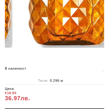
В наличност
Тегло:
0.296
кг
Цена:
€18.90
36.97лв.