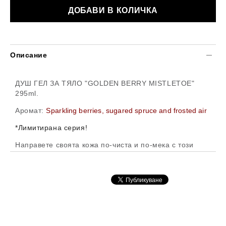
Описание
ДУШ ГЕЛ ЗА ТЯЛО "GOLDEN BERRY MISTLETOE"
295ml.
Аромат:
S
parkling berries, sugared spruce and frosted air
*Лимитирана серия!
Направете своята кожа по-чиста и по-мека с този
измиващ душ-гел за тяло, който само с няколко капки
ще направи освен огромна пяна, но и ще Ви
зашемети с аромата си.
Богат на витамин Е, алое вера и масла от Шеа
съчетани в тази благоухайна формула.
Внос и производство: САЩ