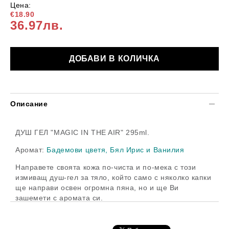
Цена:
€18.90
36.97лв.
Описание
ДУШ ГЕЛ "MAGIC IN THE AIR"
295ml.
Аромат:
Бадемови цветя, Бял Ирис и Ванилия
Направете своята кожа по-чиста и по-мека с този
измиващ душ-гел за тяло, който само с няколко капки
ще направ
и
освен огромна пяна, но и ще Ви
зашемети с аромата си.
Богат на витамин Е, алое вера и масла от Шеа
съчетани в тази благоухайна формула.