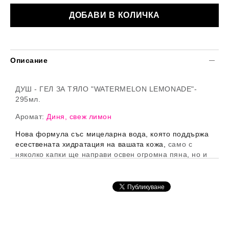
Описание
ДУШ - ГЕЛ ЗА ТЯЛО "WATERMELON LEMONADE"-
295мл.
Аромат:
Диня, свеж лимон
Нова формула със мицеларна вода, която поддържа
есествената хидратация на вашата кожа,
само с
няколко капки ще направи освен огромна пяна, но и
ще Ви зашемети с аромата си.
Богат на витамин Е, алое вера и масла от Шеа
съчетани в тази благоухайна формула.