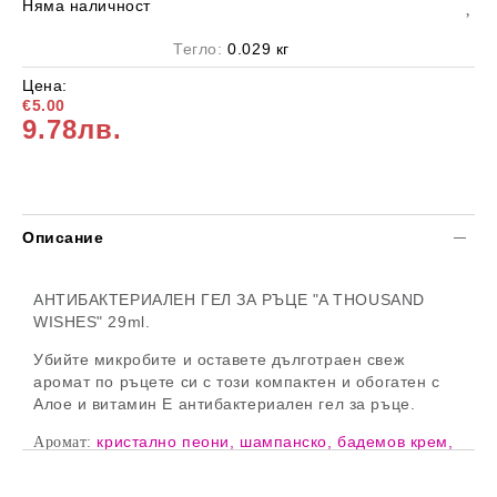
Няма наличност
Тегло:
0.029
кг
Цена:
€5.00
9.78лв.
Описание
АНТИБАКТЕРИАЛЕН ГЕЛ ЗА РЪЦЕ "A THOUSAND
WISHES" 29ml.
Убийте микробите и оставете дълготраен свеж
аромат по ръцете си с този компактен и обогатен с
Алое и витамин Е антибактериален гел за ръце.
кристално пеони, шампанско, бадемов крем,
Аромат:
сандалово дърво