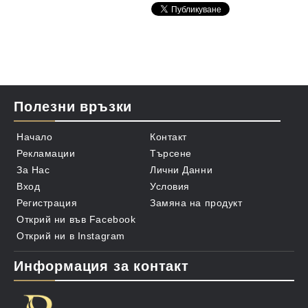
Не забравяйте да добавите и държач за Вашето гелче
в меню "Свещи и аксесоари" -> "Държач за
антибактериален гел"
Внос и произход: САЩ
Полезни връзки
Начало
Контакт
Рекламации
Търсене
За Нас
Лични Данни
Вход
Условия
Регистрация
Замяна на продукт
Открий ни във Facebook
Открий ни в Instagram
Информация за контакт